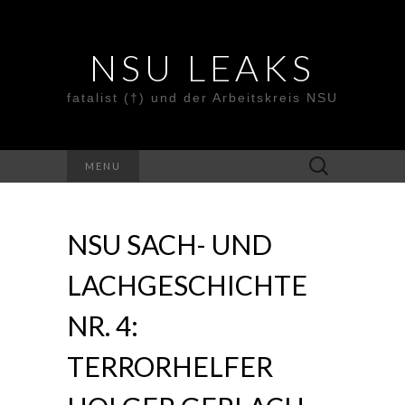
NSU LEAKS
fatalist (†) und der Arbeitskreis NSU
Suche
MENU
nach:
NSU SACH- UND
LACHGESCHICHTE
NR. 4:
TERRORHELFER