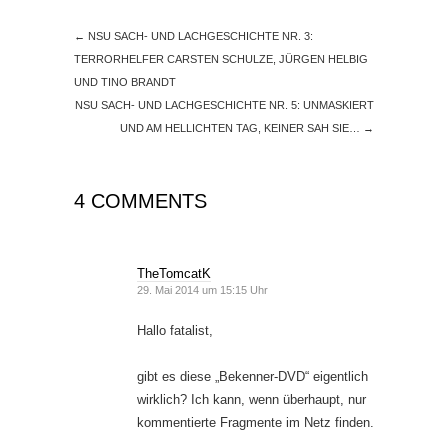
←
NSU SACH- UND LACHGESCHICHTE NR. 3:
TERRORHELFER CARSTEN SCHULZE, JÜRGEN HELBIG
UND TINO BRANDT
NSU SACH- UND LACHGESCHICHTE NR. 5: UNMASKIERT
UND AM HELLICHTEN TAG, KEINER SAH SIE…
→
4 COMMENTS
TheTomcatK
29. Mai 2014 um 15:15 Uhr
Hallo fatalist,
gibt es diese „Bekenner-DVD“ eigentlich
wirklich? Ich kann, wenn überhaupt, nur
kommentierte Fragmente im Netz finden.