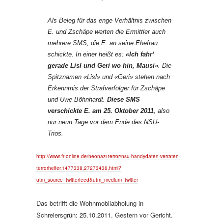
Als Beleg für das enge Verhältnis zwischen
E. und Zschäpe werten die Ermittler auch
mehrere SMS, die E. an seine Ehefrau
schickte. In einer heißt es:
«Ich fahr‘
gerade Lisl und Geri wo hin, Mausi»
. Die
Spitznamen «Lisl» und «Geri» stehen nach
Erkenntnis der Strafverfolger für Zschäpe
und Uwe Böhnhardt.
Diese SMS
verschickte E. am 25. Oktober 2011
, also
nur neun Tage vor dem Ende des NSU-
Trios.
http://www.fr-online.de/neonazi-terror/nsu-handydaten-verraten-
terrorhelfer,1477338,27273436.html?
utm_source=twitterfeed&utm_medium=twitter
Das betrifft die Wohnmobilabholung in
Schreiersgrün: 25.10.2011. Gestern vor Gericht.