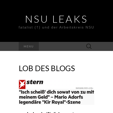
NSU LEAKS
fatalist (†) und der Arbeitskreis NSU
Suche
MENU
nach:
LOB DES BLOGS