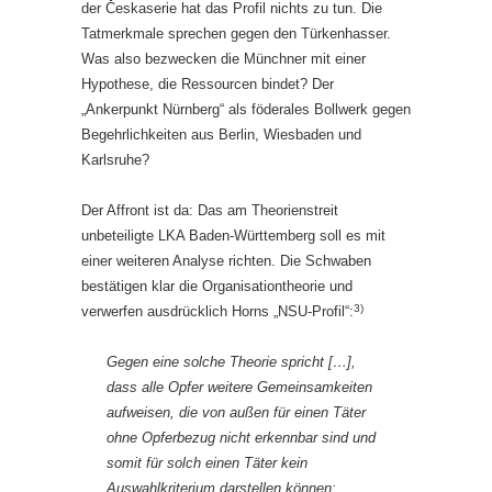
der Českaserie hat das Profil nichts zu tun. Die
Tatmerkmale sprechen gegen den Türkenhasser.
Was also bezwecken die Münchner mit einer
Hypothese, die Ressourcen bindet? Der
„Ankerpunkt Nürnberg“ als föderales Bollwerk gegen
Begehrlichkeiten aus Berlin, Wiesbaden und
Karlsruhe?
Der Affront ist da: Das am Theorienstreit
unbeteiligte LKA Baden-Württemberg soll es mit
einer weiteren Analyse richten. Die Schwaben
bestätigen klar die Organisationtheorie und
3)
verwerfen ausdrücklich Horns „NSU-Profil“:
Gegen eine solche Theorie spricht […],
dass alle Opfer weitere Gemeinsamkeiten
aufweisen, die von außen für einen Täter
ohne Opferbezug nicht erkennbar sind und
somit für solch einen Täter kein
Auswahlkriterium darstellen können: