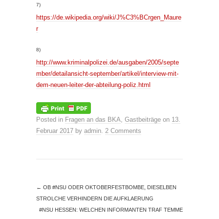
7)
https://de.wikipedia.org/wiki/J%C3%BCrgen_Maure
r
8)
http://www.kriminalpolizei.de/ausgaben/2005/septe
mber/detailansicht-september/artikel/interview-mit-
dem-neuen-leiter-der-abteilung-poliz.html
Posted in
Fragen an das BKA
,
Gastbeiträge
on
13.
Februar 2017
by
admin
.
2 Comments
←
OB #NSU ODER OKTOBERFESTBOMBE, DIESELBEN
STROLCHE VERHINDERN DIE AUFKLAERUNG
#NSU HESSEN: WELCHEN INFORMANTEN TRAF TEMME