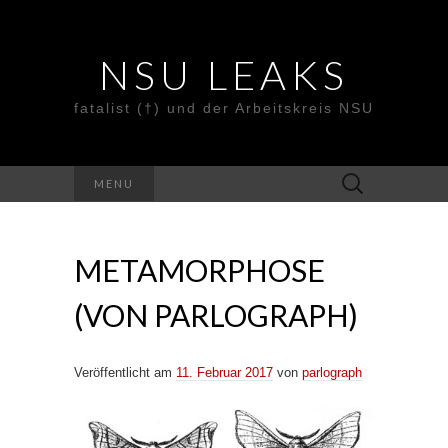
NSU LEAKS
fatalist (†) und der Arbeitskreis NSU
Suche
MENU
nach:
METAMORPHOSE
(VON PARLOGRAPH)
Veröffentlicht am
11. Februar 2017
von
parlograph