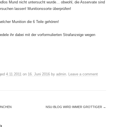
los Mund nicht untersucht wurde… obwohl, die Asservate sind
suchen lassen! Munitionssorte überprüfen!
lcher Munition die 6 Teile gehören!
dele ihr dabei mit der vorformulierten Strafanzeige wegen
ged
4.11.2011
on
16. Juni 2016
by
admin
.
Leave a comment
ÜNCHEN
NSU-BLOG WIRD IMMER GROTTIGER
→
R