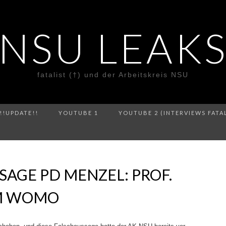
NSU LEAK
fatalist (†) und der Arbeitskreis NSU
!!UPDATE!!
YOUTUBE 1
YOUTUBE 2 (INTERVIEWS FATA
SAGE PD MENZEL: PROF.
IM WOMO