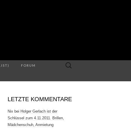
S
Suche
LIST)
FORUM
nach:
LETZTE KOMMENTARE
Nix
bei
Holger Gerlach ist der
Schlüssel zum 4.11.2011. Brillen,
Mädchenschuh, Anmietung