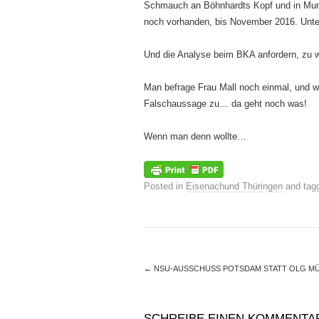
Schmauch an Böhnhardts Kopf und in Mund
noch vorhanden, bis November 2016. Unter
Und die Analyse beim BKA anfordern, zu we
Man befrage Frau Mall noch einmal, und we
Falschaussage zu… da geht noch was!
Wenn man denn wollte…
Posted in
Eisenachund Thüringen
and tag
←
NSU-AUSSCHUSS POTSDAM STATT OLG M
SCHREIBE EINEN KOMMENTA