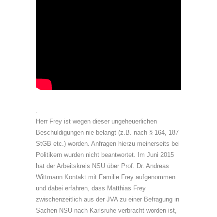
.
Herr Frey ist wegen dieser ungeheuerlichen
Beschuldigungen nie belangt (z.B. nach § 164, 187
StGB etc.) worden. Anfragen hierzu meinerseits bei
Politikern wurden nicht beantwortet. Im Juni 2015
hat der Arbeitskreis NSU über Prof. Dr. Andreas
Wittmann Kontakt mit Familie Frey aufgenommen
und dabei erfahren, dass Matthias Frey
zwischenzeitlich aus der JVA zu einer Befragung in
Sachen NSU nach Karlsruhe verbracht worden ist,