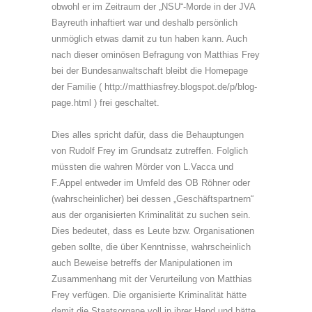
obwohl er im Zeitraum der „NSU“-Morde in der JVA
Bayreuth inhaftiert war und deshalb persönlich
unmöglich etwas damit zu tun haben kann. Auch
nach dieser ominösen Befragung von Matthias Frey
bei der Bundesanwaltschaft bleibt die Homepage
der Familie ( http://matthiasfrey.blogspot.de/p/blog-
page.html ) frei geschaltet.
Dies alles spricht dafür, dass die Behauptungen
von Rudolf Frey im Grundsatz zutreffen. Folglich
müssten die wahren Mörder von L.Vacca und
F.Appel entweder im Umfeld des OB Röhner oder
(wahrscheinlicher) bei dessen „Geschäftspartnern“
aus der organisierten Kriminalität zu suchen sein.
Dies bedeutet, dass es Leute bzw. Organisationen
geben sollte, die über Kenntnisse, wahrscheinlich
auch Beweise betreffs der Manipulationen im
Zusammenhang mit der Verurteilung von Matthias
Frey verfügen. Die organisierte Kriminalität hätte
damit die Staatsorgane voll in ihrer Hand und hätte