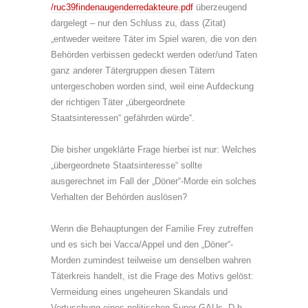
/ruc39findenaugenderredakteure.pdf
überzeugend
dargelegt – nur den Schluss zu, dass (Zitat)
„entweder weitere Täter im Spiel waren, die von den
Behörden verbissen gedeckt werden oder/und Taten
ganz anderer Tätergruppen diesen Tätern
untergeschoben worden sind, weil eine Aufdeckung
der richtigen Täter „übergeordnete
Staatsinteressen“ gefährden würde“.
Die bisher ungeklärte Frage hierbei ist nur: Welches
„übergeordnete Staatsinteresse“ sollte
ausgerechnet im Fall der „Döner“-Morde ein solches
Verhalten der Behörden auslösen?
Wenn die Behauptungen der Familie Frey zutreffen
und es sich bei Vacca/Appel und den „Döner“-
Morden zumindest teilweise um denselben wahren
Täterkreis handelt, ist die Frage des Motivs gelöst:
Vermeidung eines ungeheuren Skandals und
Vertuschung eines politischen Super-GAUs. D.h.