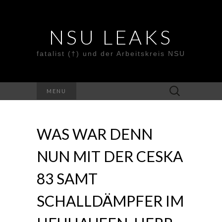
NSU LEAKS
fatalist (†) und der Arbeitskreis NSU
Suche
MENU
nach:
WAS WAR DENN
NUN MIT DER CESKA
83 SAMT
SCHALLDÄMPFER IM