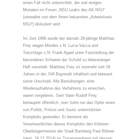
einen Fall nicht unterrichtet, der seit einigen
Monaten im Forum „NSU Leaks des AK NSU“
(verwaltet von dem Ihnen bekannten „Arbeitskreis
NSU“) diskutiert wird .
Im Juni 1996 wurde der damals 28-jährige Matthias
Frey wegen Mordes z.N. Lucia Vacca und
Totschlags z.N. Frank Appel unter Feststellung der
besonderen Schwere der Schuld zu lebenslanger
Haft verurteilt. Matthias Frey ist nunmehr seit 19
Jahren in der JVA Bayreuth inhaftiert und beteuert
seine Unschuld. Alle Bemühungen, eine
Wiederaufnahme des Verfahrens zu erreichen,
waren vergebens. Sein Vater Rudolf Frey,
behauptet öffentlich, sein Sohn sei das Opfer eines
von Politik, Polizei und Justiz unterstützten
Komplotts geworden. Er benennt als
Verantwortlichen dieses Komplotts den früheren
Oberbürgermeister der Stadt Bamberg Paul Röhner
(gest. 24.12.2014) im Zusammenhang mit dessen