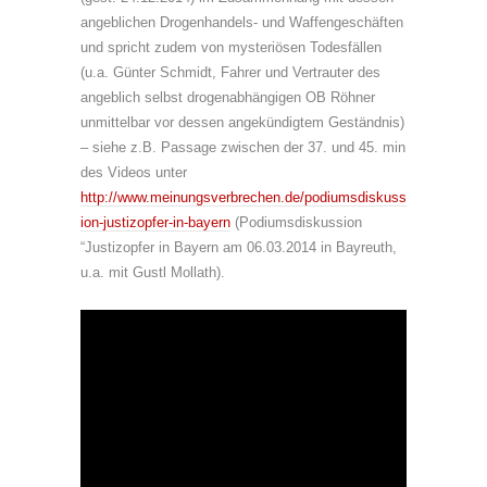
angeblichen Drogenhandels- und Waffengeschäften
und spricht zudem von mysteriösen Todesfällen
(u.a. Günter Schmidt, Fahrer und Vertrauter des
angeblich selbst drogenabhängigen OB Röhner
unmittelbar vor dessen angekündigtem Geständnis)
– siehe z.B. Passage zwischen der 37. und 45. min
des Videos unter
http://www.meinungsverbrechen.de/podiumsdiskuss
ion-justizopfer-in-bayern
(Podiumsdiskussion
“Justizopfer in Bayern am 06.03.2014 in Bayreuth,
u.a. mit Gustl Mollath).