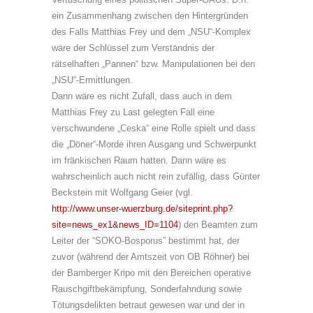
ein Zusammenhang zwischen den Hintergründen
des Falls Matthias Frey und dem „NSU“-Komplex
wäre der Schlüssel zum Verständnis der
rätselhaften „Pannen“ bzw. Manipulationen bei den
„NSU“-Ermittlungen.
Dann wäre es nicht Zufall, dass auch in dem
Matthias Frey zu Last gelegten Fall eine
verschwundene „Ceska“ eine Rolle spielt und dass
die „Döner“-Morde ihren Ausgang und Schwerpunkt
im fränkischen Raum hatten. Dann wäre es
wahrscheinlich auch nicht rein zufällig, dass Günter
Beckstein mit Wolfgang Geier (vgl.
http://www.unser-wuerzburg.de/siteprint.php?
site=news_ex1&news_ID=1104
) den Beamten zum
Leiter der “SOKO-Bosporus” bestimmt hat, der
zuvor (während der Amtszeit von OB Röhner) bei
der Bamberger Kripo mit den Bereichen operative
Rauschgiftbekämpfung, Sonderfahndung sowie
Tötungsdelikten betraut gewesen war und der in