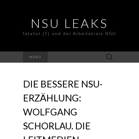
NSU LEAKS
fatalist (†) und der Arbeitskreis NSU
Suche
MENU
nach:
DIE BESSERE NSU-
ERZÄHLUNG:
WOLFGANG
SCHORLAU. DIE