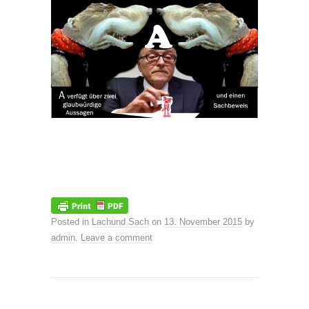
Posted in
Lachund Sach
on
13. November 2015
by
admin
.
Leave a comment