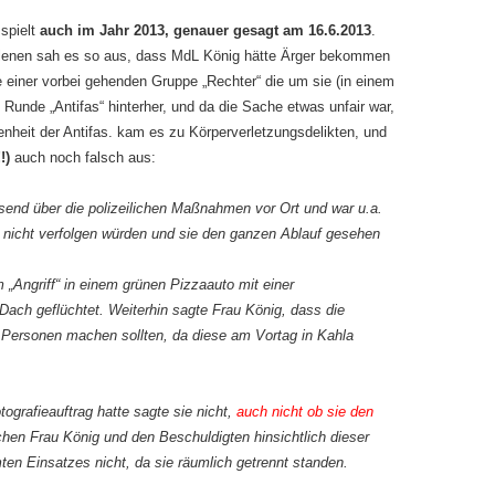
spielt
auch im Jahr 2013, genauer gesagt am 16.6.2013
.
lenen sah es so aus, dass MdL König hätte Ärger bekommen
e einer vorbei gehenden Gruppe „Rechter“ die um sie (in einem
unde „Antifas“ hinterher, und da die Sache etwas unfair war,
nheit der Antifas. kam es zu Körperverletzungsdelikten, und
!!)
auch noch falsch aus:
send über die polizeilichen Maßnahmen vor Ort und war u.a.
nicht verfolgen würden und sie den ganzen Ablauf gesehen
„Angriff“ in einem grünen Pizzaauto mit einer
ch geflüchtet. Weiterhin sagte Frau König, dass die
n Personen machen sollten, da diese am Vortag in Kahla
grafieauftrag hatte sagte sie nicht,
auch nicht ob sie den
en Frau König und den Beschuldigten hinsichtlich dieser
en Einsatzes nicht, da sie räumlich getrennt standen.