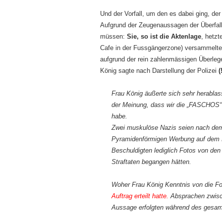
Und der Vorfall, um den es dabei ging, der 
Aufgrund der Zeugenaussagen der Überfal
müssen:
Sie, so ist die Aktenlage
, hetzt
Cafe in der Fussgängerzone) versammelte R
aufgrund der rein zahlenmässigen Überlege
König sagte nach Darstellung der Polizei
(
Frau König äußerte sich sehr herablas
der Meinung, dass wir die „FASCHOS“ 
habe.
Zwei muskulöse Nazis seien nach dem 
Pyramidenförmigen Werbung auf dem Da
Beschuldigten lediglich Fotos von de
Straftaten begangen hätten.
Woher Frau König Kenntnis von die Foto
Auftrag
erteilt hatte.
Absprachen zwisch
Aussage erfolgten während des gesamt