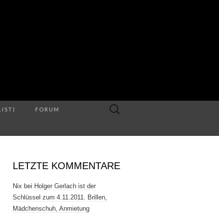
S
Suche
LIST)
FORUM
nach:
LETZTE KOMMENTARE
Nix
bei
Holger Gerlach ist der
Schlüssel zum 4.11.2011. Brillen,
Mädchenschuh, Anmietung