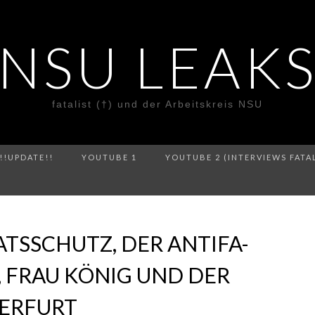
NSU LEAK
fatalist (†) und der Arbeitskreis NSU
!!UPDATE!!
YOUTUBE 1
YOUTUBE 2 (INTERVIEWS FATA
ATSSCHUTZ, DER ANTIFA-
 FRAU KÖNIG UND DER
 ERFURT