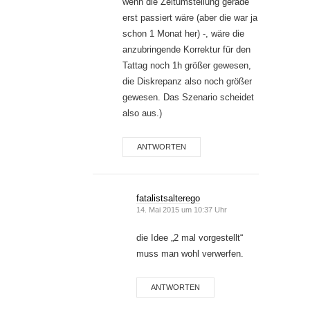
wenn die Zeitumstellung gerade
erst passiert wäre (aber die war ja
schon 1 Monat her) -, wäre die
anzubringende Korrektur für den
Tattag noch 1h größer gewesen,
die Diskrepanz also noch größer
gewesen. Das Szenario scheidet
also aus.)
ANTWORTEN
fatalistsalterego
14. Mai 2015 um 10:37 Uhr
die Idee „2 mal vorgestellt“
muss man wohl verwerfen.
ANTWORTEN