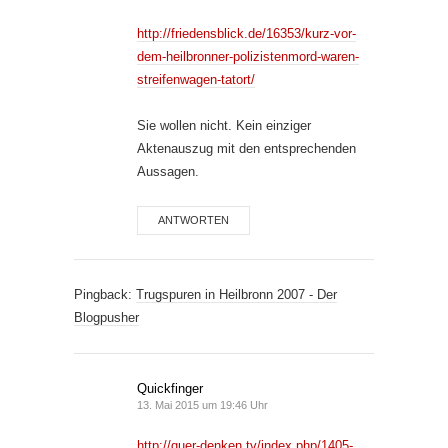
http://friedensblick.de/16353/kurz-vor-
dem-heilbronner-polizistenmord-waren-
streifenwagen-tatort/
Sie wollen nicht. Kein einziger
Aktenauszug mit den entsprechenden
Aussagen.
ANTWORTEN
Pingback:
Trugspuren in Heilbronn 2007 - Der
Blogpusher
Quickfinger
13. Mai 2015 um 19:46 Uhr
http://quer-denken.tv/index.php/1405-