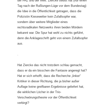
der FAZ und der Welt: Ziercke selbst hat (nur einen
Tag nach der Rußlungen-Lüge vor dem Bundestag)
die Idee in die Öffentlichkeit getragen, dass die
Polizistin Kiesewetter kein Zufallsopfer war,
sondern über weitere Mitglieder eines
rechtsradikalen Netzwerks ihren beiden Mördern
bekannt war. Die Spur hat wohl zu nichts geführt,
denn die Anklageschrift geht von einem Zufallsopfer
aus.
.
Hat Ziercke das nicht trotzdem schlau gemacht,
dass er da ein bisschen die Fantasie angeregt hat?
Hat er sich erhofft, dass die Recherche „linker“
Kritiker in dieser Richtung, die ja bisher außer
Auflage keine greifbaren Ergebnisse geliefert hat,
die wirklichen Löcher in der Trio-
Verschwörungstheorie vor der Öffentlichkeit
verbirgt?