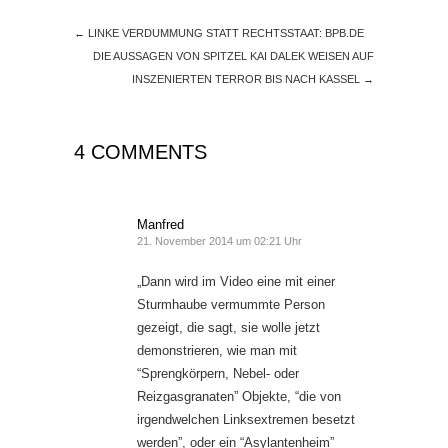
←
LINKE VERDUMMUNG STATT RECHTSSTAAT: BPB.DE
DIE AUSSAGEN VON SPITZEL KAI DALEK WEISEN AUF
INSZENIERTEN TERROR BIS NACH KASSEL
→
4 COMMENTS
Manfred
21. November 2014 um 02:21 Uhr
„Dann wird im Video eine mit einer
Sturmhaube vermummte Person
gezeigt, die sagt, sie wolle jetzt
demonstrieren, wie man mit
“Sprengkörpern, Nebel- oder
Reizgasgranaten” Objekte, “die von
irgendwelchen Linksextremen besetzt
werden”, oder ein “Asylantenheim”