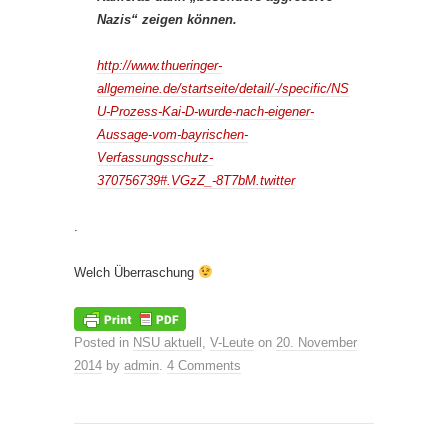
Nazis“ zeigen können.
http://www.thueringer-
allgemeine.de/startseite/detail/-/specific/NS
U-Prozess-Kai-D-wurde-nach-eigener-
Aussage-vom-bayrischen-
Verfassungsschutz-
370756739#.VGzZ_-8T7bM.twitter
.
Welch Überraschung
Posted in
NSU aktuell
,
V-Leute
on
20. November
2014
by
admin
.
4 Comments