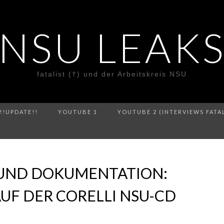
NSU LEAK
fatalist (†) und der Arbeitskreis NSU
!!UPDATE!!
YOUTUBE 1
YOUTUBE 2 (INTERVIEWS FATA
UND DOKUMENTATION:
AUF DER CORELLI NSU-CD