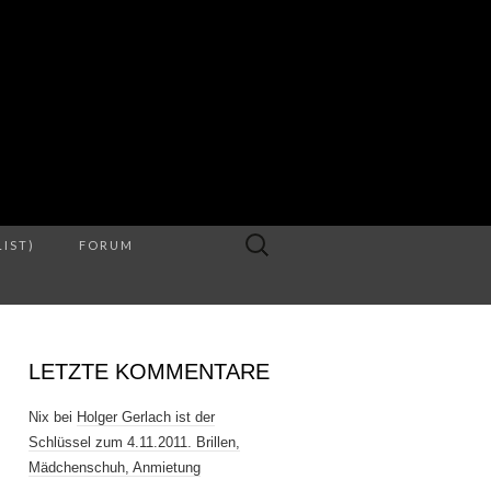
S
Suche
LIST)
FORUM
nach:
LETZTE KOMMENTARE
Nix
bei
Holger Gerlach ist der
Schlüssel zum 4.11.2011. Brillen,
Mädchenschuh, Anmietung