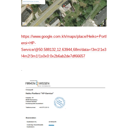
https://www.google.com.kh/maps/place/Heiko+Portl
eroi+HP-
Service/@50.588132,12.63944,68m/data=!3m1!1e3
!4m2!3m1!1s0x0:0x2b6ab2de7df66657
.