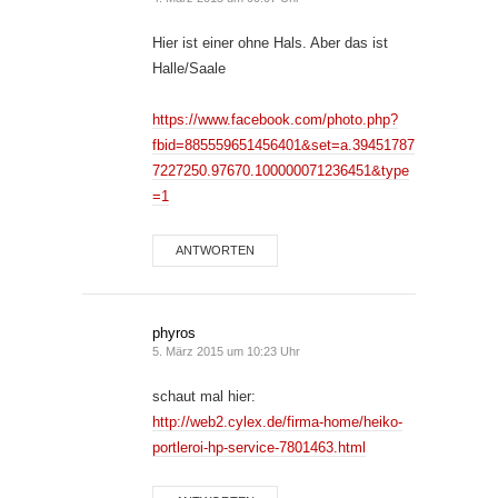
Hier ist einer ohne Hals. Aber das ist
Halle/Saale
https://www.facebook.com/photo.php?
fbid=885559651456401&set=a.39451787
7227250.97670.100000071236451&type
=1
ANTWORTEN
phyros
5. März 2015 um 10:23 Uhr
schaut mal hier:
http://web2.cylex.de/firma-home/heiko-
portleroi-hp-service-7801463.html