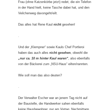
Frau (ohne Katzenkörbe jetzt) redet, die ein Telefon
in der Hand hielt, keine Tasche dabei hat, und den
Veilchenweg davongeht/eilt.
Das alles hat Rene Kaul
nicht
gesehen!
.
Und der „Klempner“ sowie Kauls Chef Portleroi
haben das auch alles
nicht gesehen
, obwohl die
„nur ca. 10 m hinter Kaul waren“
, also ebenfalls
von der Bäckerei zum „NSU-Haus“ eilten/rannten.
Wie soll man das also deuten?
.
Der Verwalter Escher war an jenem Tag nicht auf
der Baustelle, die Handwerker sahen ebenfalls
keine Hausbewohner, nur am Vortag, Nachmittags,