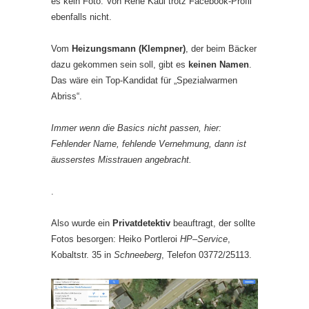
es kein Foto. Von Rene Kaul trotz Facebook-Profil
ebenfalls nicht.
Vom
Heizungsmann (Klempner)
, der beim Bäcker
dazu gekommen sein soll, gibt es
keinen Namen
.
Das wäre ein Top-Kandidat für „Spezialwarmen
Abriss“.
Immer wenn die Basics nicht passen, hier:
Fehlender Name, fehlende Vernehmung, dann ist
äusserstes Misstrauen angebracht.
.
Also wurde ein
Privatdetektiv
beauftragt, der sollte
Fotos besorgen: Heiko Portleroi
HP
–
Service
,
Kobaltstr. 35 in
Schneeberg
, Telefon 03772/25113.