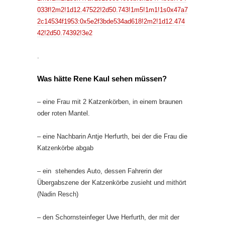
033f!2m2!1d12.47522!2d50.743!1m5!1m1!1s0x47a7
2c14534f1953:0x5e2f3bde534ad618!2m2!1d12.474
42!2d50.74392!3e2
.
Was hätte Rene Kaul sehen müssen?
– eine Frau mit 2 Katzenkörben, in einem braunen
oder roten Mantel.
– eine Nachbarin Antje Herfurth, bei der die Frau die
Katzenkörbe abgab
– ein stehendes Auto, dessen Fahrerin der
Übergabszene der Katzenkörbe zusieht und mithört
(Nadin Resch)
– den Schornsteinfeger Uwe Herfurth, der mit der