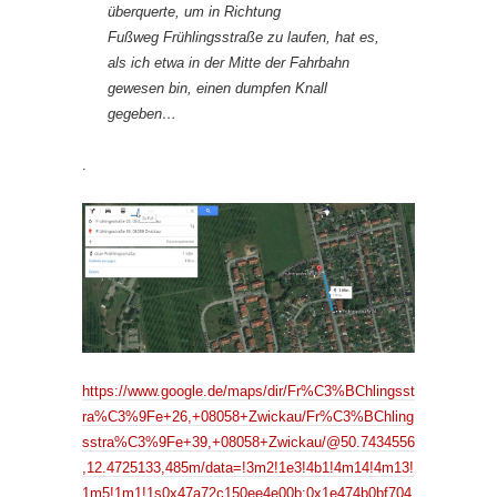
überquerte, um in Richtung
Fußweg Frühlingsstraße zu laufen, hat es,
als ich etwa in der Mitte der Fahrbahn
gewesen bin, einen dumpfen Knall
gegeben…
.
https://www.google.de/maps/dir/Fr%C3%BChlingsst
ra%C3%9Fe+26,+08058+Zwickau/Fr%C3%BChling
sstra%C3%9Fe+39,+08058+Zwickau/@50.7434556
,12.4725133,485m/data=!3m2!1e3!4b1!4m14!4m13!
1m5!1m1!1s0x47a72c150ee4e00b:0x1e474b0bf704