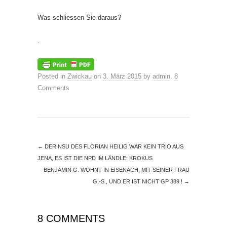
Was schliessen Sie daraus?
.
Posted in
Zwickau
on
3. März 2015
by
admin
.
8
Comments
←
DER NSU DES FLORIAN HEILIG WAR KEIN TRIO AUS
JENA, ES IST DIE NPD IM LÄNDLE: KROKUS
BENJAMIN G. WOHNT IN EISENACH, MIT SEINER FRAU
G.-S., UND ER IST NICHT GP 389 !
→
8 COMMENTS