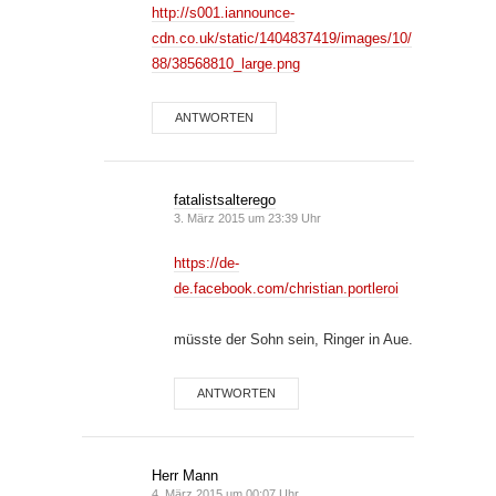
http://s001.iannounce-
cdn.co.uk/static/1404837419/images/10/
88/38568810_large.png
ANTWORTEN
fatalistsalterego
3. März 2015 um 23:39 Uhr
https://de-
de.facebook.com/christian.portleroi
müsste der Sohn sein, Ringer in Aue.
ANTWORTEN
Herr Mann
4. März 2015 um 00:07 Uhr