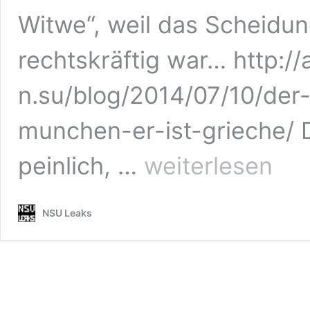
Witwe“, weil das Scheidun
rechtskräftig war… http://
n.su/blog/2014/07/10/der
munchen-er-ist-grieche/ 
DIE
peinlich, …
weiterlesen
#NSU
NEBENKLAGE
GEGEN
NSU Leaks
DEN
STAAT,
DIE
BAW,
DIE
ERMITTLER
UND