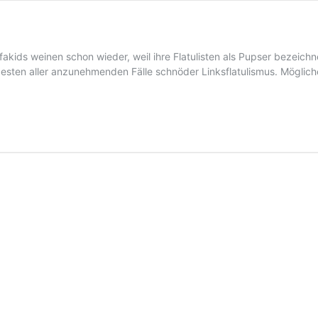
akids weinen schon wieder, weil ihre Flatulisten als Pupser be­zeich
 besten aller anzunehmenden Fälle schnöder Linksflatulismus. Mögli