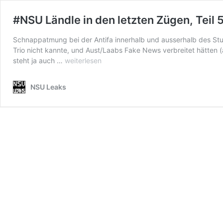
#NSU Ländle in den letzten Zügen, Teil
Schnappatmung bei der Antifa innerhalb und ausserhalb des Stu
Trio nicht kannte, und Aust/Laabs Fake News verbreitet hätten 
#NSU
steht ja auch …
weiterlesen
Ländle
in
NSU Leaks
den
letzten
Zügen,
Teil
5:
BKA
gegen
Aust/Laabs