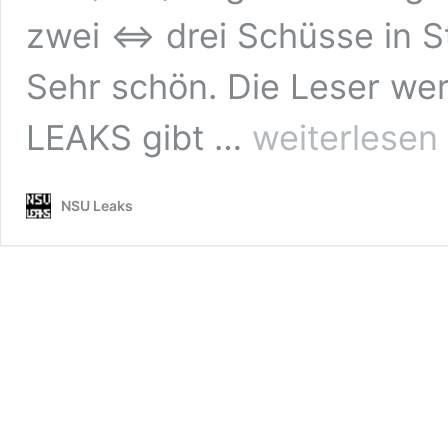
zwei <=> drei Schüsse in
Sehr schön. Die Leser we
Blog
LEAKS gibt …
weiterlesen
#NSU
LEAKS
als
NSU Leaks
PDF
+
@taucher
„Einstieg
NSU“
neueste
Fassung
downloadbar!